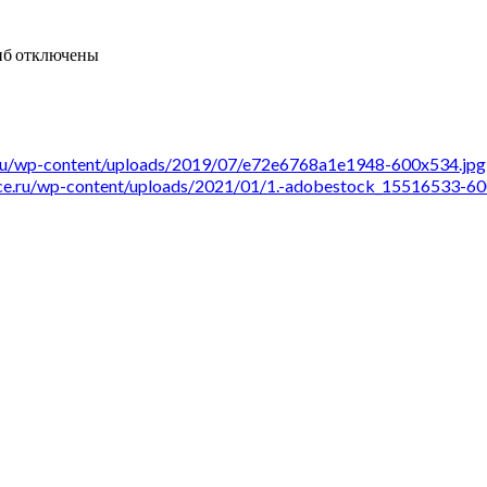
иб
отключены
e.ru/wp-content/uploads/2019/07/e72e6768a1e1948-600x534.jpg
ance.ru/wp-content/uploads/2021/01/1.-adobestock_15516533-6