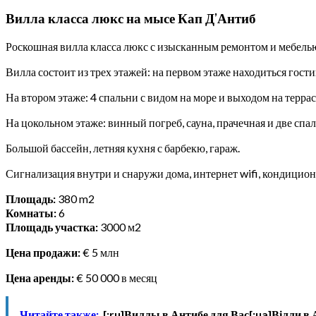
Вилла класса люкс на мысе Кап Д’Антиб
Роскошная вилла класса люкс с изысканным ремонтом и мебель
Вилла состоит из трех этажей: на первом этаже находиться гости
На втором этаже: 4 спальни с видом на море и выходом на терра
На цокольном этаже: винный погреб, сауна, прачечная и две спал
Большой бассейн, летняя кухня с барбекю, гараж.
Сигнализация внутри и снаружи дома, интернет wifi, кондицион
Площадь:
380 m2
Комнаты:
6
Площадь участка:
3000 м2
Цена продажи:
€ 5 млн
Цена аренды:
€ 50 000 в месяц
Читайте также:
[:ru]Виллы в Антибе для Вас[:ua]Вілли в А