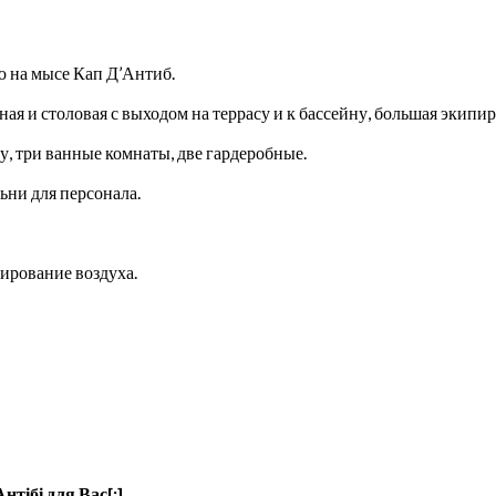
ю на мысе Кап Д’Антиб.
ная и столовая с выходом на террасу и к бассейну, большая экипи
су, три ванные комнаты, две гардеробные.
ьни для персонала.
ирование воздуха.
нтібі для Вас[:]