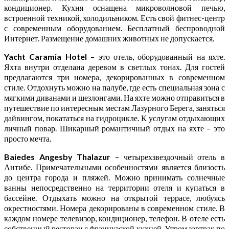
кондиционер. Кухня оснащена микроволновой печью,
встроенной техникой, холодильником. Есть свой фитнес-центр
с современным оборудованием. Бесплатный беспроводной
Интернет. Размещение домашних животных не допускается.
Yacht Caramia Hotel
– это отель, оборудованный на яхте.
Яхта внутри отделана деревом в светлых тонах. Для гостей
предлагаются три номера, декорированных в современном
стиле. Отдохнуть можно на палубе, где есть специальная зона с
мягкими диванами и шезлонгами. На яхте можно отправиться в
путешествие по интересным местам Лазурного Берега, заняться
дайвингом, покататься на гидроцикле. К услугам отдыхающих
личный повар. Шикарный романтичный отдых на яхте – это
просто мечта.
Baiedes Angesby Thalazur
– четырехзвездочный отель в
Антибе. Примечательными особенностями является близость
до центра города и пляжей. Можно принимать солнечные
ванны непосредственно на территории отеля и купаться в
бассейне. Отдыхать можно на открытой террасе, любуясь
окрестностями. Номера декорированы в современном стиле. В
каждом номере телевизор, кондиционер, телефон. В отеле есть
собственный ресторан с французской кухней. Утром завтрак по