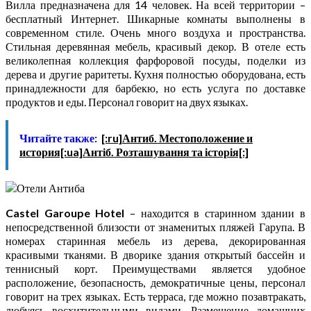
Вилла предназначена для 14 человек. На всей территории –
бесплатный Интернет. Шикарные комнаты выполнены в
современном стиле. Очень много воздуха и пространства.
Стильная деревянная мебель, красивый декор. В отеле есть
великолепная коллекция фарфоровой посуды, поделки из
дерева и другие раритеты. Кухня полностью оборудована, есть
принадлежности для барбекю, но есть услуга по доставке
продуктов и еды. Персонал говорит на двух языках.
Читайте также:
[:ru]Антиб. Местоположение и
история[:ua]Антіб. Розташування та історія[:]
Castel Garoupe Hotel
– находится в старинном здании в
непосредственной близости от знаменитых пляжей Гарупа. В
номерах старинная мебель из дерева, декорированная
красивыми тканями. В дворике здания открытый бассейн и
теннисный корт. Преимуществами является удобное
расположение, безопасность, демократичные цены, персонал
говорит на трех языках. Есть терраса, где можно позавтракать,
любуясь восхитительными видами. Размещение домашних