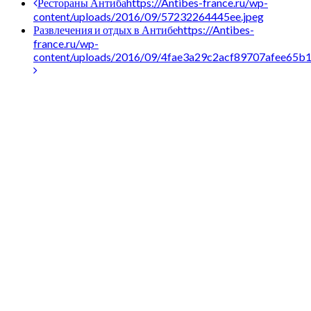
Рестораны Антиба
https://Antibes-france.ru/wp-
content/uploads/2016/09/57232264445ee.jpeg
Развлечения и отдых в Антибе
https://Antibes-
france.ru/wp-
content/uploads/2016/09/4fae3a29c2acf89707afee65b1