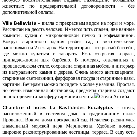
животных по предварительной договоренности – без
дополнительной оплаты.
Villa Bellavista
– вилла с прекрасным видом на горы и море.
Рассчитан на десять человек. Имеется пять спален, две ванные
комнаты, кухня с микроволновой печью и кофемашиной.
Вокруг старинного здания разбит сад с экзотическими
растениями на 2 гектарах. На территории – открытый бассейн,
где можно купаться и загорать. Есть открытая терраса,
принадлежности для барбекю. В номерах, отделанных в
провансальском стиле, сохранена старинная мебель и интерьер
из натурального камня и дерева. Очень много антиквариата:
старинные светильники, фарфоровая посуда и старинные вазы,
картины. Вечерами можно посидеть в холле у камина. Простая,
но очень изысканная обстановка, предметы старины создают
неповторимую атмосферу гармонии и уюта.
Chambre d hotes La Bastidedes Eucalyptus
– отель,
расположенный в гостевом доме, в традиционном стиле
Прованса. Вокруг дома прекрасный сад. Недалеко раскинулся
знаменитый морской парк Маринеленд. Удобные номера,
широкие реконструированные лестницы, терраса. В саду есть